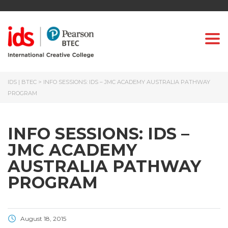
Togg
IDS | BTEC
>
INFO SESSIONS: IDS – JMC ACADEMY AUSTRALIA PATHWAY
PROGRAM
INFO SESSIONS: IDS –
JMC ACADEMY
AUSTRALIA PATHWAY
PROGRAM
August 18, 2015