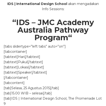
IDS | International Design School
akan mengadakan
Info Sessions:
“IDS – JMC Academy
Australia Pathway
Program
“
[tabs slidertype=”left tabs” auto=”on”]
[tabcontainer]
[tabtext]Hari[/tabtext]
[tabtext]Pukul[/tabtext]
[tabtext]Lokasi[/tabtext]
[tabtext]Speaker[/tabtext]
[/tabcontainer]
[tabcontent]
[tab]Selasa, 25 Agustus 2015[/tab]
[tab]15.00 WIB – selesai[/tab]
[tab]IDS | International Design School, The Promenade Lot
9