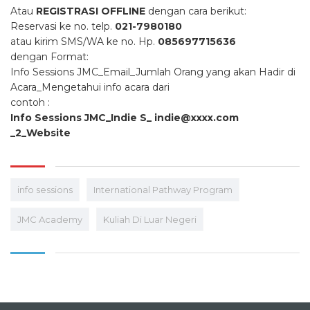
Atau
REGISTRASI OFFLINE
dengan cara berikut:
Reservasi ke no. telp.
021-7980180
atau kirim SMS/WA ke no. Hp.
085697715636
dengan Format:
Info Sessions JMC_Email_Jumlah Orang yang akan Hadir di
Acara_Mengetahui info acara dari
contoh :
Info Sessions JMC_Indie S_
indie@xxxx.com
_2_Website
info sessions
International Pathway Program
JMC Academy
Kuliah Di Luar Negeri