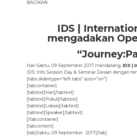
BAGIKAN
IDS | Internati
mengadakan Open 
“Journey:Pa
Hari Sabtu, 09 September 2017 mendatang,
IDS | 
IDS: Info Session Day & Seminar Desain dengan t
[tabs slidertype=”left tabs” auto=”on”]
[tabcontainer]
[tabtext]Hari[/tabtext]
[tabtext]Pukul[/tabtext]
[tabtext]Lokasi[/tabtext]
[tabtext]Speaker[/tabtext]
[/tabcontainer]
[tabcontent]
[tab]Sabtu, 09 September 2017[/tab]