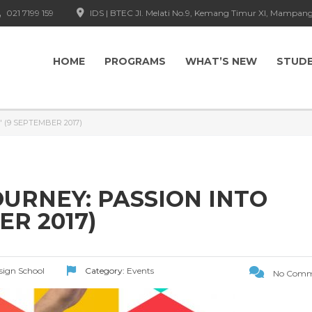
021 7199 159
IDS | BTEC Jl. Melati No.9, Kemang Timur XI, Mampang
HOME
PROGRAMS
WHAT’S NEW
STUD
 (9 SEPTEMBER 2017)
OURNEY: PASSION INTO
ER 2017)
esign School
Category:
Events
No Comm