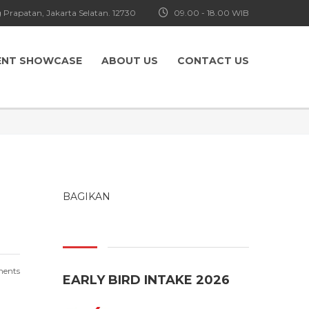
 Prapatan, Jakarta Selatan. 12730
09.00 - 18.00 WIB
ENT SHOWCASE
ABOUT US
CONTACT US
BAGIKAN
ents
EARLY BIRD INTAKE 2026