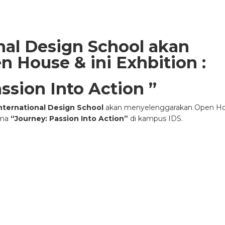
onal Design School
akan
House & ini Exhbition :
ssion Into Action
”
International Design School
akan menyelenggarakan Open H
ema
“Journey: Passion Into Action”
di kampus IDS.