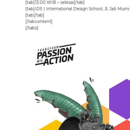
[tab]13.00 WIB – selesai[/tab]
[tab]IDS | International Design School, Jl. Jati Murn
[tab[/tab]
[/tabcontent]
[/tabs]