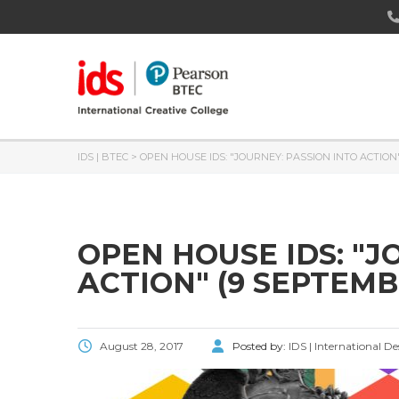
IDS | BTEC
>
OPEN HOUSE IDS: "JOURNEY: PASSION INTO ACTION"
OPEN HOUSE IDS: "J
ACTION" (9 SEPTEMB
August 28, 2017
Posted by:
IDS | International D