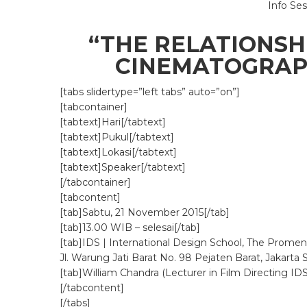
Info Se
“THE RELATIONSH
CINEMATOGRAPH
[tabs slidertype=”left tabs” auto=”on”]
[tabcontainer]
[tabtext]Hari[/tabtext]
[tabtext]Pukul[/tabtext]
[tabtext]Lokasi[/tabtext]
[tabtext]Speaker[/tabtext]
[/tabcontainer]
[tabcontent]
[tab]Sabtu, 21 November 2015[/tab]
[tab]13.00 WIB – selesai[/tab]
[tab]IDS | International Design School, The Prome
Jl. Warung Jati Barat No. 98 Pejaten Barat, Jakarta 
[tab]William Chandra (Lecturer in Film Directing I
[/tabcontent]
[/tabs]