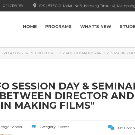
021 7199 159
IDS | BTEC Jl. Melati No.9, Kemang Timur XI, Mampang
HOME
PROGRAMS
WHAT’S NEW
STUD
"THE RELATIONSHIP BETWEEN DIRECTOR AND CINEMATOGRAPHER IN MAKING FIL
FO SESSION DAY & SEMINA
 BETWEEN DIRECTOR AND
N MAKING FILMS"
Design School
Category:
Events
No Comm