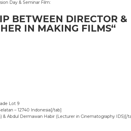
ssion Day & Seminar Film:
IP BETWEEN DIRECTOR &
ER IN MAKING FILMS
“
nade Lot 9
Selatan – 12740 Indonesia[/tab]
DS) & Abdul Dermawan Habir (Lecturer in Cinematography IDS)[/t