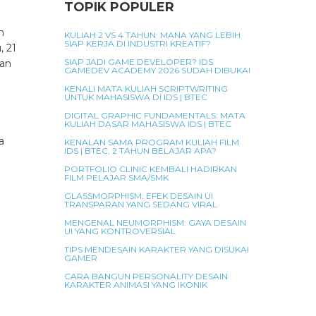
TOPIK POPULER
n
KULIAH 2 VS 4 TAHUN: MANA YANG LEBIH
SIAP KERJA DI INDUSTRI KREATIF?
, 21
SIAP JADI GAME DEVELOPER? IDS
an
GAMEDEV ACADEMY 2026 SUDAH DIBUKA!
KENALI MATA KULIAH SCRIPTWRITING
UNTUK MAHASISWA DI IDS | BTEC
DIGITAL GRAPHIC FUNDAMENTALS: MATA
KULIAH DASAR MAHASISWA IDS | BTEC
a
KENALAN SAMA PROGRAM KULIAH FILM
IDS | BTEC, 2 TAHUN BELAJAR APA?
PORTFOLIO CLINIC KEMBALI HADIRKAN
FILM PELAJAR SMA/SMK
GLASSMORPHISM: EFEK DESAIN UI
TRANSPARAN YANG SEDANG VIRAL
MENGENAL NEUMORPHISM: GAYA DESAIN
UI YANG KONTROVERSIAL
TIPS MENDESAIN KARAKTER YANG DISUKAI
GAMER
CARA BANGUN PERSONALITY DESAIN
KARAKTER ANIMASI YANG IKONIK