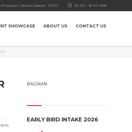
 Prapatan, Jakarta Selatan. 12730
09.00 - 18.00 WIB
ENT SHOWCASE
ABOUT US
CONTACT US
MS"
R
BAGIKAN
EARLY BIRD INTAKE 2026
ents