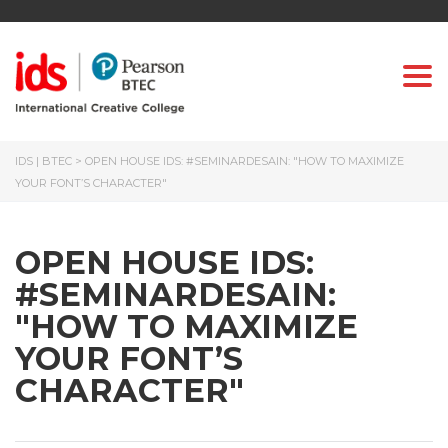
Togg
IDS | BTEC
>
OPEN HOUSE IDS: #SEMINARDESAIN: "HOW TO MAXIMIZE
YOUR FONT’S CHARACTER"
OPEN HOUSE IDS:
#SEMINARDESAIN:
"HOW TO MAXIMIZE
YOUR FONT’S
CHARACTER"