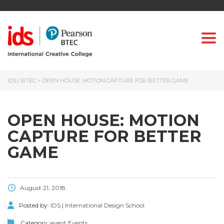
Togg
IDS | BTEC
>
OPEN HOUSE: MOTION CAPTURE FOR BETTER GAME
OPEN HOUSE: MOTION
CAPTURE FOR BETTER
GAME
August 21, 2018
Posted by:
IDS | International Design School
Category:
event
Events