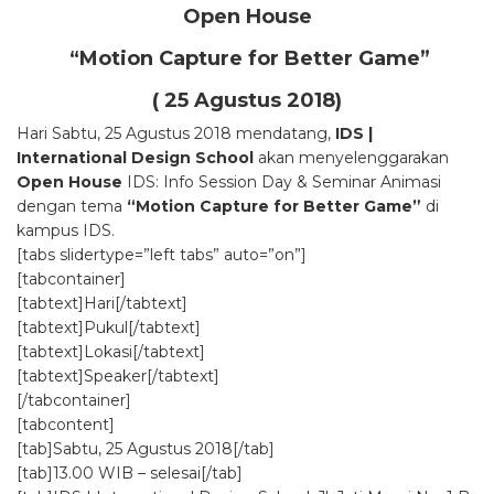
Open House
“Motion Capture for Better Game
”
( 25 Agustus 2018)
Hari Sabtu, 25 Agustus 2018 mendatang,
IDS |
International Design School
akan menyelenggarakan
Open House
IDS: Info Session Day & Seminar Animasi
dengan tema
“Motion Capture for Better Game”
di
kampus IDS.
[tabs slidertype=”left tabs” auto=”on”]
[tabcontainer]
[tabtext]Hari[/tabtext]
[tabtext]Pukul[/tabtext]
[tabtext]Lokasi[/tabtext]
[tabtext]Speaker[/tabtext]
[/tabcontainer]
[tabcontent]
[tab]Sabtu, 25 Agustus 2018[/tab]
[tab]13.00 WIB – selesai[/tab]