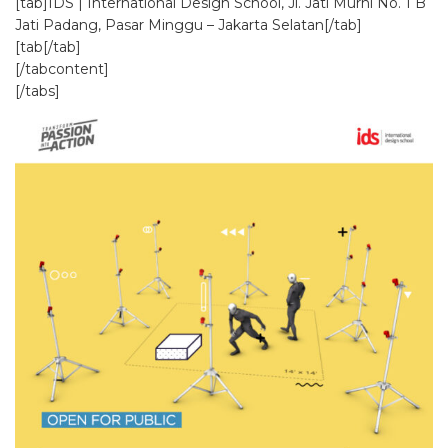
[tab]IDS | International Design School, Jl. Jati Murni No. 1 B
Jati Padang, Pasar Minggu – Jakarta Selatan[/tab]
[tab[/tab]
[/tabcontent]
[/tabs]