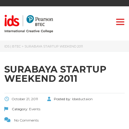
Togg
IDS | BTEC
>
SURABAYA STARTUP WEEKEND 2011
SURABAYA STARTUP
WEEKEND 2011
October 21, 2011
Posted by:
Idseductaion
Category:
Events
No Comments