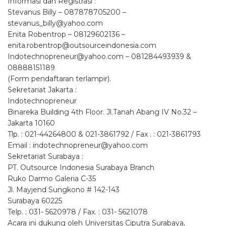
Informasi dan Registrasi :
Stevanus Billy – 087878705200 –
stevanus_billy@yahoo.com
Enita Robentrop – 08129602136 –
enita.robentrop@outsourceindonesia.com
Indotechnopreneur@yahoo.com
– 081284493939 &
08888151189
(Form pendaftaran terlampir).
Sekretariat Jakarta :
Indotechnopreneur
Binareka Building 4th Floor. Jl.Tanah Abang IV No.32 –
Jakarta 10160
Tlp. : 021-44264800 & 021-3861792 / Fax . : 021-3861793
Email :
indotechnopreneur@yahoo.com
Sekretariat Surabaya :
PT. Outsource Indonesia Surabaya Branch
Ruko Darmo Galeria C-35
Jl. Mayjend Sungkono # 142-143
Surabaya 60225
Telp. : 031- 5620978 / Fax. : 031- 5621078
Acara ini dukung oleh Universitas Ciputra Surabaya,