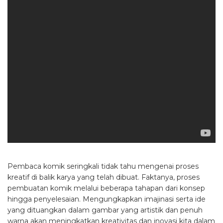
Pembaca komik seringkali tidak tahu mengenai proses
kreatif di balik karya yang telah dibuat. Faktanya, proses
pembuatan komik melalui beberapa tahapan dari konsep
hingga penyelesaian. Mengungkapkan imajinasi serta ide
yang dituangkan dalam gambar yang artistik dan penuh
warna akan meningkatkan kreativitas dan inovasi kita dalam