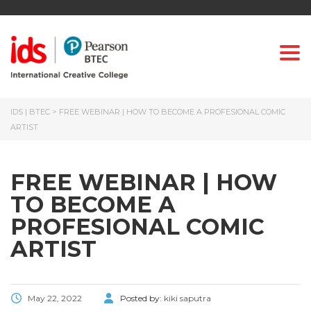
Togg
IDS | BTEC
>
FREE WEBINAR | HOW TO BECOME A PROFESIONAL COMIC
ARTIST
FREE WEBINAR | HOW
TO BECOME A
PROFESIONAL COMIC
ARTIST
May 22, 2022
Posted by:
kiki saputra