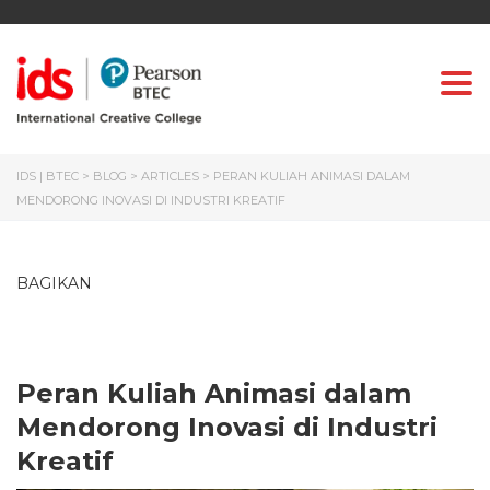
Togg
IDS | BTEC
>
BLOG
>
ARTICLES
>
PERAN KULIAH ANIMASI DALAM
MENDORONG INOVASI DI INDUSTRI KREATIF
BAGIKAN
Peran Kuliah Animasi dalam
Mendorong Inovasi di Industri
Kreatif