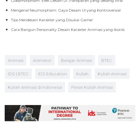
Glassmorphism: Efek Desain UI Transparan yang Sedang Viral
Mengenal Neumorphism: Gaya Desain UI yang Kontroversial
Tips Mendesain Karakter yang Disukai Gamer
Cara Bangun Personality Desain Karakter Animasi yang Ikonik
Animasi
Animator
Belajar Animasi
BTEC
IDS | BTEC
IDS Education
Kuliah
Kuliah Animasi
Kuliah Animasi di Indonesia
Peran Kuliah Animasi