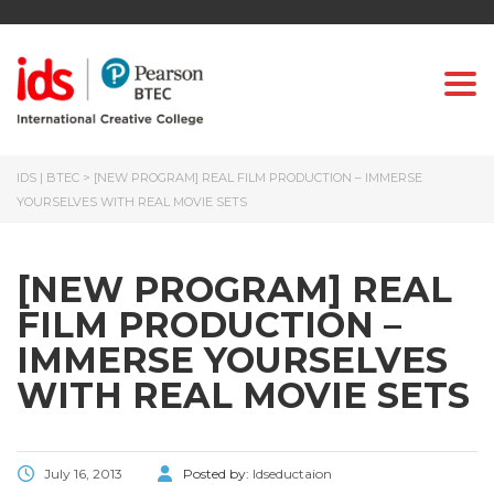
Togg
IDS | BTEC
>
[NEW PROGRAM] REAL FILM PRODUCTION – IMMERSE
YOURSELVES WITH REAL MOVIE SETS
[NEW PROGRAM] REAL
FILM PRODUCTION –
IMMERSE YOURSELVES
WITH REAL MOVIE SETS
July 16, 2013
Posted by:
Idseductaion