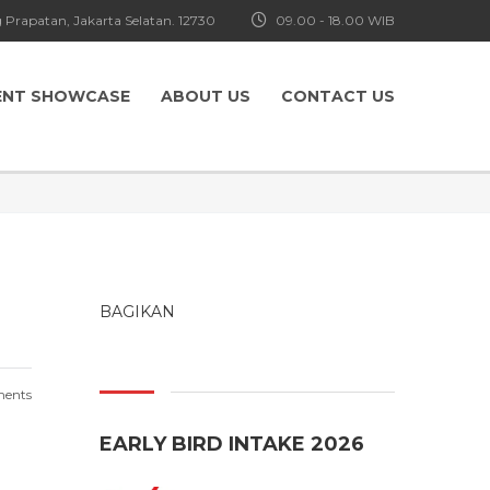
 Prapatan, Jakarta Selatan. 12730
09.00 - 18.00 WIB
ENT SHOWCASE
ABOUT US
CONTACT US
BAGIKAN
ents
EARLY BIRD INTAKE 2026