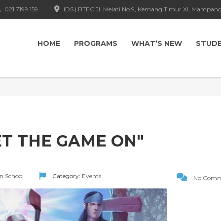
021 7199 159
IDS | BTEC Jl. Melati No.9, Kemang Timur XI, Mampang
HOME
PROGRAMS
WHAT’S NEW
STUD
ET THE GAME ON"
gn School
Category:
Events
No Comm