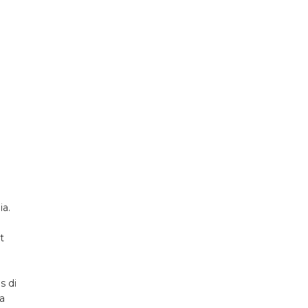
ia.
t
s di
a