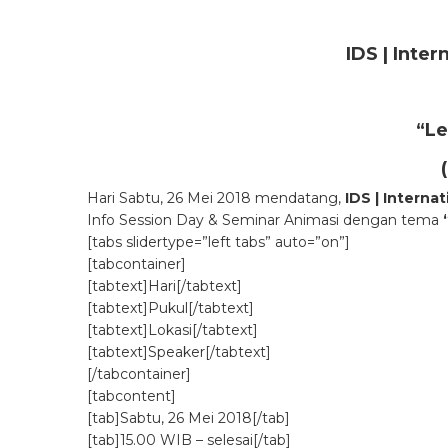
IDS | Inte
“L
Hari Sabtu, 26 Mei 2018 mendatang,
IDS | Interna
Info Session Day & Seminar Animasi dengan tema
[tabs slidertype=”left tabs” auto=”on”]
[tabcontainer]
[tabtext]Hari[/tabtext]
[tabtext]Pukul[/tabtext]
[tabtext]Lokasi[/tabtext]
[tabtext]Speaker[/tabtext]
[/tabcontainer]
[tabcontent]
[tab]Sabtu, 26 Mei 2018[/tab]
[tab]15.00 WIB – selesai[/tab]