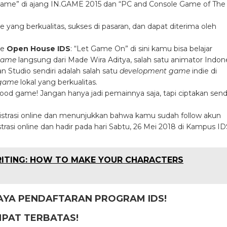
 Game” di ajang IN.GAME 2015 dan “PC and Console Game of The
e yang berkualitas, sukses di pasaran, dan dapat diterima oleh
ke
Open House IDS
: “Let Game On” di sini kamu bisa belajar
ame
langsung dari Made Wira Aditya, salah satu animator Indon
Studio sendiri adalah salah satu
development game
indie di
game
lokal yang berkualitas.
ood game! Jangan hanya jadi pemainnya saja, tapi ciptakan sendi
istrasi online dan menunjukkan bahwa kamu sudah follow akun
asi online dan hadir pada hari Sabtu, 26 Mei 2018 di Kampus ID
RITING: HOW TO MAKE YOUR CHARACTERS
AYA PENDAFTARAN PROGRAM IDS!
PAT TERBATAS!