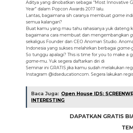
Aditya yang dinobatkan sebagai “Most Innovative
Year” dalam Popcon Awards 2017 lalu.
Lantas, bagaimana sih caranya membuat
game
indi
semua kalangan?
Buat kamu yang mau tahu rahasianya yuk dateng 
bagaimana cara membuat dan mengembangkan
g
sekaligus Founder dan CEO Anoman Studio. Anoman 
Indonesia yang sukses melahirkan berbagai
game-
So tunggu apalagi? This is time for you to make a g
game
-mu. Yuk segera daftarkan diri di
Seminar ini GRATIS jika kamu sudah melakukan reg
Instagram @idseducationcom. Segera lakukan registr
Baca Juga:
Open House IDS: SCREENW
INTERESTING
DAPATKAN GRATIS BI
TEM