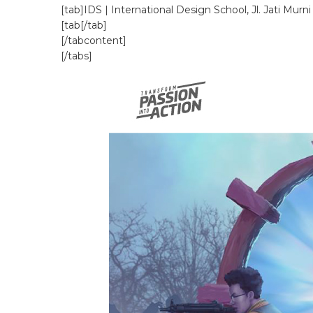
[tab]IDS | International Design School, Jl. Jati Murn
[tab[/tab]
[/tabcontent]
[/tabs]