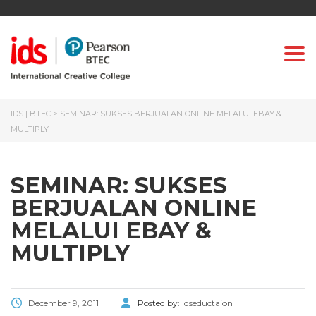
Togg
IDS | BTEC
>
SEMINAR: SUKSES BERJUALAN ONLINE MELALUI EBAY &
MULTIPLY
SEMINAR: SUKSES
BERJUALAN ONLINE
MELALUI EBAY &
MULTIPLY
December 9, 2011
Posted by:
Idseductaion