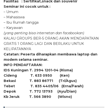
Fasilitas : Sertifikat,snack dan souvenir
Seminar ini cocok untuk :
– Umum
– Mahasiswa
– Ibu Rumah tangga
– Karyawan
(yang penting bisa internetan dan facebookan)
KALAU GROUPS BER-5 ORANG AKAN MENDAPATKAN
GRATIS 1 ORANG LAGI DAN BERLAKU UNTUK
KELIPATANNYA
Catatan: Peserta diharapkan membawa laptop dan
modem selama seminar.
INFO PENDAFTARAN:
IDS Kuningan T. 2994 1201-04 (Risma)
Cideng T. 633 0950 (Ken)
Bekasi T. 883 86771 (Tri/Agus)
Tebet T. 835 4405/06 (Erna/Farah)
Depok T. 772 13793 (Ayu/Dian)
Kb Jeruk T. 566 3890 (Wisno)