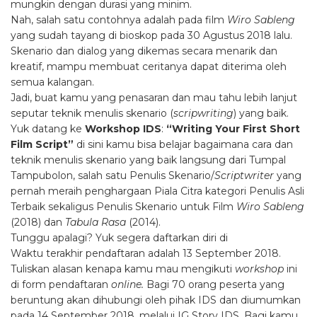
mungkin dengan durasi yang minim.
Nah, salah satu contohnya adalah pada film
Wiro Sableng
yang sudah tayang di bioskop pada 30 Agustus 2018 lalu.
Skenario dan dialog yang dikemas secara menarik dan
kreatif, mampu membuat ceritanya dapat diterima oleh
semua kalangan.
Jadi, buat kamu yang penasaran dan mau tahu lebih lanjut
seputar teknik menulis skenario (
scripwriting
) yang baik.
Yuk datang ke
Workshop IDS
:
“Writing Your First Short
Film Script”
di sini kamu bisa belajar bagaimana cara dan
teknik menulis skenario yang baik langsung dari Tumpal
Tampubolon, salah satu Penulis Skenario/
Scriptwriter
yang
pernah meraih penghargaan Piala Citra kategori Penulis Asli
Terbaik sekaligus Penulis Skenario untuk Film
Wiro Sableng
(2018) dan
Tabula Rasa
(2014).
Tunggu apalagi? Yuk segera daftarkan diri di
Waktu terakhir pendaftaran adalah 13 September 2018.
Tuliskan alasan kenapa kamu mau mengikuti
workshop
ini
di form pendaftaran
online.
Bagi 70 orang peserta yang
beruntung akan dihubungi oleh pihak IDS dan diumumkan
pada 14 September 2018, melalui IG Story IDS. Bagi kamu