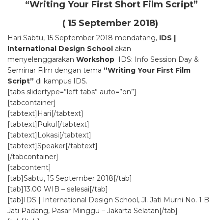
“Writing Your First Short Film Script
”
( 15 September 2018)
Hari Sabtu, 15 September 2018 mendatang,
IDS |
International Design School
akan
menyelenggarakan
Workshop
IDS: Info Session Day &
Seminar Film dengan tema
“Writing Your First Film
Script”
di kampus IDS.
[tabs slidertype=”left tabs” auto=”on”]
[tabcontainer]
[tabtext]Hari[/tabtext]
[tabtext]Pukul[/tabtext]
[tabtext]Lokasi[/tabtext]
[tabtext]Speaker[/tabtext]
[/tabcontainer]
[tabcontent]
[tab]Sabtu, 15 September 2018[/tab]
[tab]13.00 WIB – selesai[/tab]
[tab]IDS | International Design School, Jl. Jati Murni No. 1 B
Jati Padang, Pasar Minggu – Jakarta Selatan[/tab]