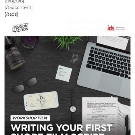
[tab[/tab]
[/tabcontent]
[/tabs]