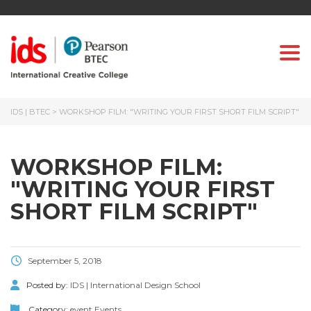
Togg
IDS | BTEC
>
WORKSHOP FILM: "WRITING YOUR FIRST SHORT FILM SCRIPT"
WORKSHOP FILM:
"WRITING YOUR FIRST
SHORT FILM SCRIPT"
September 5, 2018
Posted by:
IDS | International Design School
Category:
event
Events