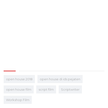
open house 2018
open house di ids pejaten
open house film
script film
Scriptwriter
Workshop Film